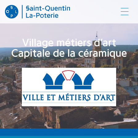
Activer
Village métiers d’art
Capitale de la céramique