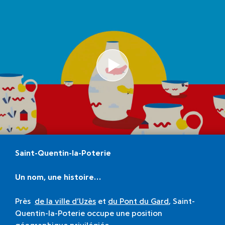
Lire la vidéo
Saint-Quentin-la-Poterie
Un nom, une histoire…
Près
de la ville d’Uzès
et
du Pont du Gard
, Saint-
Quentin-la-Poterie occupe une position
géographique privilégiée.