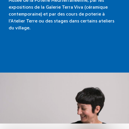
Musée de la Poterie Méditerranéenne, par les
expositions de la Galerie Terra Viva (céramique
contemporaine) et par des cours de poterie à
l’Atelier Terre ou des stages dans certains ateliers
du village.