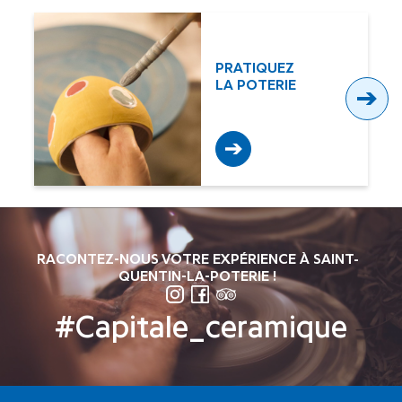
PRATIQUEZ
LA POTERIE
Actu
RACONTEZ-NOUS VOTRE EXPÉRIENCE À SAINT-
QUENTIN-LA-POTERIE !
SUIVEZ-NOUS SUR INSTAGRAM
SUIVEZ-NOUS SUR FACEBO
SUIVEZ-NOUS SUR TRIP
#Capitale_ceramique